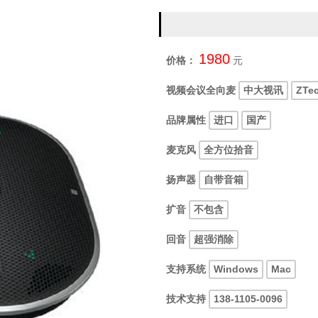
1980
价格：
元
视频会议全向麦
中大视讯
ZTe
品牌属性
进口
国产
麦克风
全方位拾音
扬声器
自带音箱
扩音
不包含
回音
超强消除
支持系统
Windows
Mac
技术支持
138-1105-0096