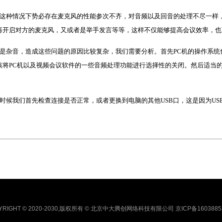
在这种情况下势必存在麦克风的性能参次不齐，对音频以及回音的处理不尽一样
再开启对方的麦克风，又或者是举手发言等等，这样不仅能够提高会议效率，也
者是杂音，造成这些问题的原因比较复杂，我们需要分析。首先PC机的操作系
该将PC机以及视频会议软件的一些音频处理功能进行选择性的关闭。然后适当
时候我们首先检查连接是否正常，或者更换到电脑的其他USB口，这是因为U
YRIGHT © 2020-2030,版权所有 © 北京中大腾创网络科技有限公司 京ICP备1603885