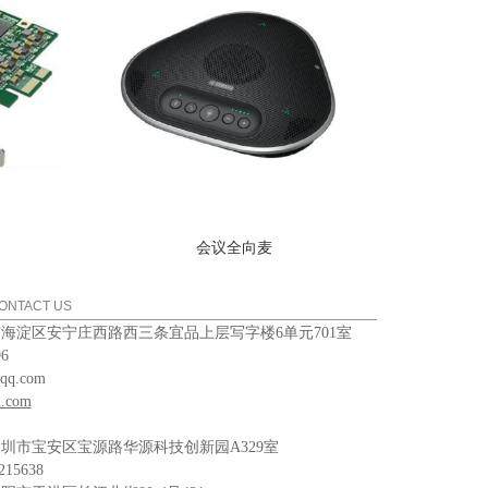
会议全向麦
ONTACT US
海淀区安宁庄西路西三条宜品上层写字楼6单元701室
6
q.com
n.com
圳市宝安区宝源路华源科技创新园A329室
5638